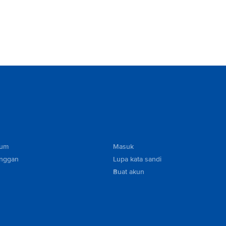
mum
Masuk
anggan
Lupa kata sandi
Buat akun