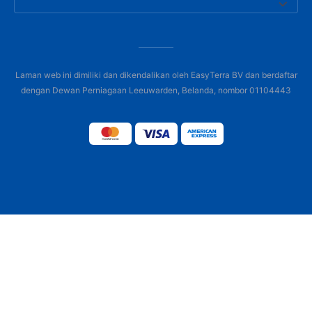
Laman web ini dimiliki dan dikendalikan oleh EasyTerra BV dan berdaftar
dengan Dewan Perniagaan Leeuwarden, Belanda, nombor 01104443