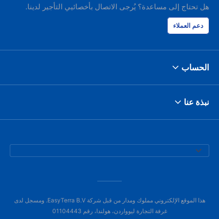
هل تحتاج إلى مساعدة؟ يُرجى الاتصال بأخصائيي التأجير لدينا.
دعم العملاء
الحساب
نبذة عنا
هذا الموقع الإلكتروني مملوك ومدار من قبل شركة EasyTerra B.V. ومسجل لدى
غرفة التجارة ليوواردن، هولندا، رقم 01104443